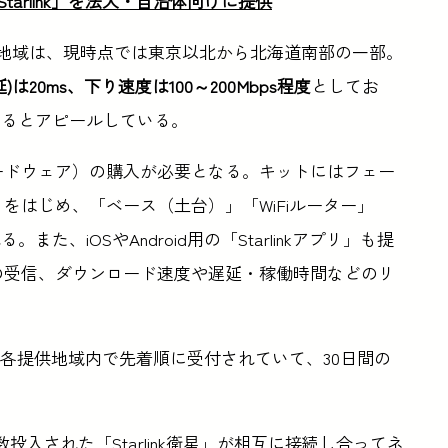
arlink」を法人・自治体向けに提供
地域は、現時点では東京以北から北海道南部の一部。
は20ms、下り速度は100～200Mbps程度
としてお
めるとアピールしている。
（ハードウェア）の購入が必要となる。キットにはフェー
k」をはじめ、「ベース（土台）」「WiFiルーター」
、iOSやAndroid用の「Starlinkアプリ」も提
ートの受信、ダウンロード速度や遅延・稼働時間などのリ
。注文は各提供地域内で先着順に受付されていて、30日間の
へ多数投入された「Starlink衛星」が相互に接続し合ってネ