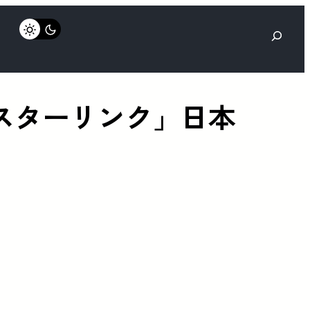
検
索
スターリンク」日本