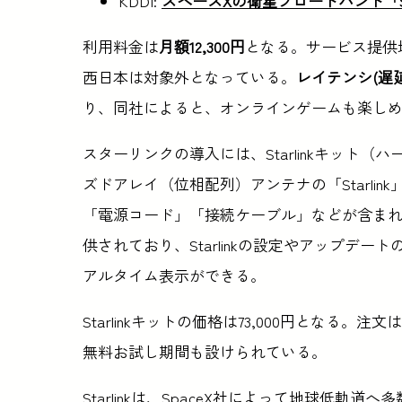
KDDI:
スペースXの衛星ブロードバンド「St
利用料金は
月額12,300円
となる。サービス提供
西日本は対象外となっている。
レイテンシ(遅延)
り、同社によると、オンラインゲームも楽し
スターリンクの導入には、Starlinkキット
ズドアレイ（位相配列）アンテナの「Starlin
「電源コード」「接続ケーブル」などが含まれる。また
供されており、Starlinkの設定やアップデ
アルタイム表示ができる。
Starlinkキットの価格は73,000円となる
無料お試し期間も設けられている。
Starlinkは、SpaceX社によって地球低軌道