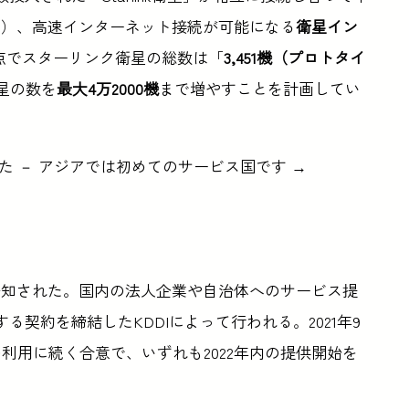
ン）、高速インターネット接続が可能になる
衛星イン
日時点でスターリンク衛星の総数は「
3,451機（プロトタイ
星の数を
最大4万2000機
まで増やすことを計画してい
ました － アジアでは初めてのサービス国です →
告知された。国内の法人企業や自治体へのサービス提
に関する契約を締結したKDDIによって行われる。2021年9
利用に続く合意で、いずれも2022年内の提供開始を