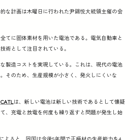
心的な計画は木曜日に行われた尹錫悦大統領主催の会
の全てに固体素材を用いた電池である。電気自動車と
池技術として注目されている。
価な製造コストを実現している。これは、現代の電池
だ。そのため、生産規模が小さく、発火しにくいな
の
CATL
は、新しい電池は新しい技術であるとして懐疑
して、充電と放電を何度も繰り返すと問題が発生し始
rgによると、同国は今後5年間で正極材の生産能力を4