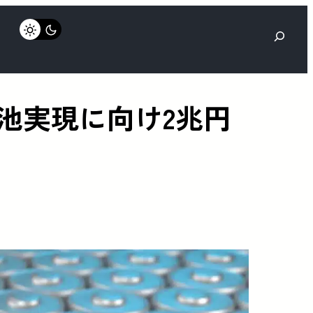
検
索
電池実現に向け2兆円