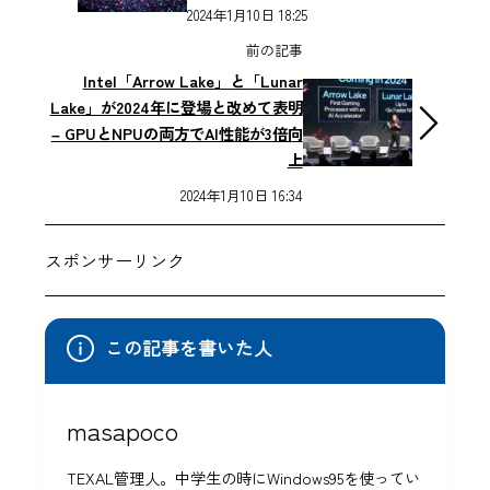
2024年1月10日 18:25
前の記事
Intel「Arrow Lake」と「Lunar
Lake」が2024年に登場と改めて表明
– GPUとNPUの両方でAI性能が3倍向
上
2024年1月10日 16:34
スポンサーリンク
この記事を書いた人
masapoco
TEXAL管理人。中学生の時にWindows95を使ってい