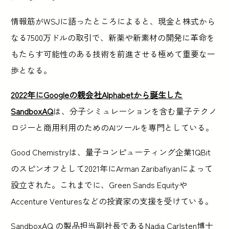
情報筋がWSJに語ったところによると、現金と株式から
なる7500万ドルの取引で、新薬や新素材の開発に革命を
もたらす可能性のある技術を前進させる極めて重要な一
歩となる。
2022年にGoogleの親会社Alphabetから誕生した
SandboxAQ
は、分子シミュレーションを含む量子テクノ
ロジーと商用利用のためのAIツールを専門としている。
Good Chemistryは、量子コンピューティング企業1QBit
のスピンオフとして2021年にArman Zaribafiyanによって
設立された。これまでに、Green Sands Equityや
Accenture Venturesなどの投資家の支援を受けている。
SandboxAQ の製品担当副社長であるNadia Carlsten博士