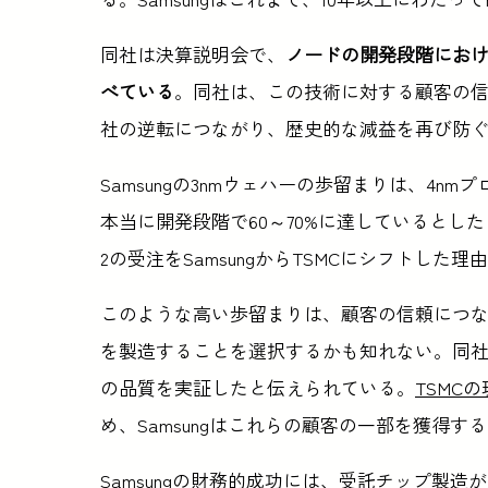
同社は決算説明会で、
ノードの開発段階におけ
べている
。同社は、この技術に対する顧客の信頼
社の逆転につながり、歴史的な減益を再び防
Samsungの3nmウェハーの歩留まりは、4
本当に開発段階で60～70%に達しているとしたら印象的だ
2の受注をSamsungからTSMCにシフトした
このような高い歩留まりは、顧客の信頼につながり
を製造することを選択するかも知れない。同社は
の品質を実証したと伝えられている。
TSMC
め、Samsungはこれらの顧客の一部を獲得
Samsungの財務的成功には、受託チップ製