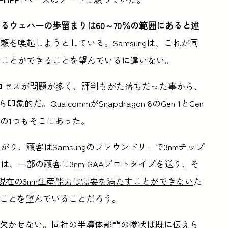
るウェハーの歩留まりは60～70％の範囲にあると述
を喚起しようとしている。Samsungは、これが同
ぐことができることを望んでいるに違いない。
nmプロセスが問題が多く、評判もがた落ちだった事から、
。QualcommがSnapdragon 8のGen 1とGen
理由の1つもそこにあった。
、顧客はSamsungのファウンドリーで3nmチップ
、一部の顧客に3nm GAAプロトタイプを送り、そ
の現在の3nm生産能力は需要を満たすことができない
た
することを望んでいることだろう。
造が欠かせない。同社の半導体部門の惨状は
既に伝えら