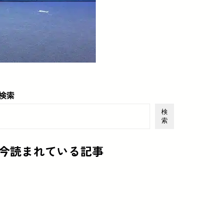
検索
検
索
今読まれている記事