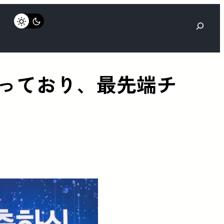
検
索
となっており、最先端チ