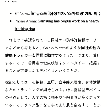
Source
ET News:
[ET뉴스픽!]삼성전자, ‘스마트링’ 개발 착수
Phone Arena:
Samsung has begun work on a health
tracking ring
これまでに確認されている同社の申請特許情報や、リー
クなどから考えると、Galaxy Watchのような
同社の他の
健康トラッカーと同様に動作する
ようだ。つまり、着用
することで、着用者の健康状態をリアルタイムに把握す
ることが可能になるデバイスということだ。
機能としては、心拍数、血圧、血中酸素濃度、身体活動
などのトラッキングが期待される。特に指輪型デバイス
の利点として、人間の指に動脈や毛細血管が多く走って
いること、リング型になる事でより肌と密着することが