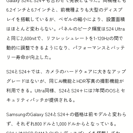
Galaxy S24とS24+も合わせて発表となった。両機種とも
6.2インチと6.7インチと、前機種よりも大型のディスプ
レイを搭載しているが、ベゼルの縮小により、設置面積
はほとんど変わらない。パネルのピーク輝度はS24 Ultra
と同じ2,600nitで、リフレッシュレートを1-120Hzの間で
動的に調整できるようになり、パフォーマンスとバッテ
リー寿命が向上した。
S24とS24+では、カメラのハードウェアに大きなアップ
グレードはないが、同じAI機能とHDR写真の撮影機能が
利用できる。Ultra同様、S24とS24+には7年間のOSとセ
キュリティパッチが提供される。
SamsungのGalaxy S24とS24+の価格は前モデルと変わら
ず、それぞれ800ドルと1,000ドルからとなっている。