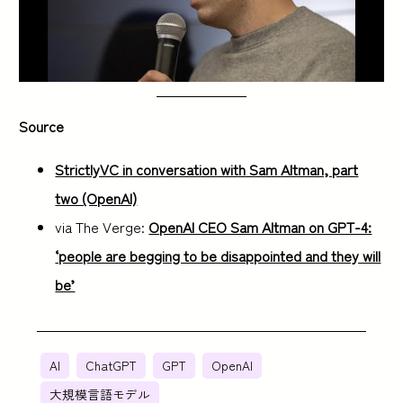
Source
StrictlyVC in conversation with Sam Altman, part
two (OpenAI)
via The Verge:
OpenAI CEO Sam Altman on GPT-4:
‘people are begging to be disappointed and they will
be’
AI
ChatGPT
GPT
OpenAI
大規模言語モデル