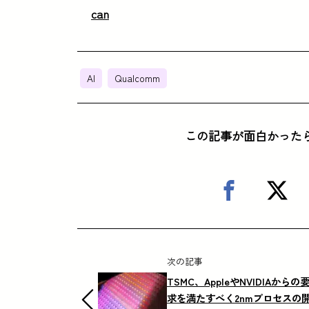
can
AI
Qualcomm
この記事が面白かった
次の記事
TSMC、AppleやNVIDIAからの
求を満たすべく2nmプロセスの