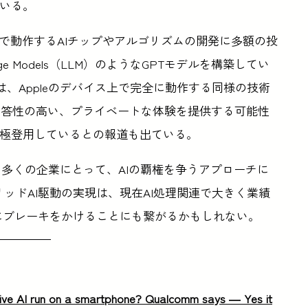
ている。
イス上で動作するAIチップやアルゴリズムの開発に多額の投
age Models（LLM）のようなGPTモデルを構築してい
は、Appleのデバイス上で完全に動作する同様の技術
応答性の高い、プライベートな体験を提供する可能性
積極登用しているとの報道も出ている。
tのような多くの企業にとって、AIの覇権を争うアプローチに
ッドAI駆動の実現は、現在AI処理関連で大きく業績
長にブレーキをかけることにも繋がるかもしれない。
tive AI run on a smartphone? Qualcomm says — Yes it