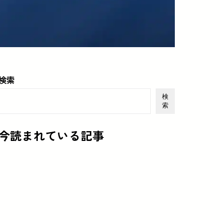
検索
検
索
今読まれている記事