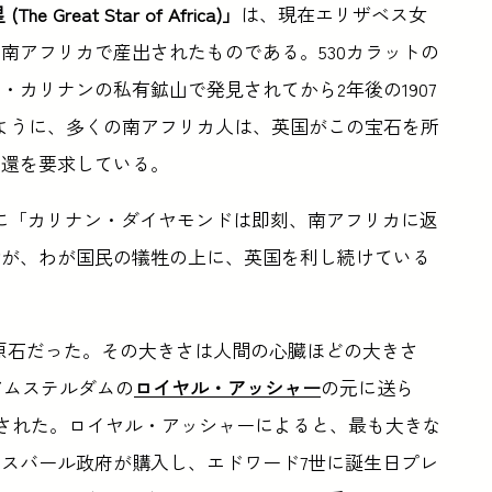
Great Star of Africa)」
は、現在エリザベス女
南アフリカで産出されたものである。530カラットの
カリナンの私有鉱山で発見されてから2年後の1907
たように、多くの南アフリカ人は、英国がこの宝石を所
返還を要求している。
元メディアに「カリナン・ダイヤモンドは即刻、南アフリカに返
物が、わが国民の犠牲の上に、英国を利し続けている
原石だった。その大きさは人間の心臓ほどの大きさ
にアムステルダムの
ロイヤル・アッシャー
の元に送ら
トされた。ロイヤル・アッシャーによると、最も大きな
スバール政府が購入し、エドワード7世に誕生日プレ