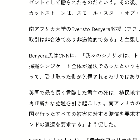
ゼントとして贈られたものだという。その後、
カットストーンは、スモール・スター・オブ
南アフリカ大学のEveristo Benyera
取引は非合法であり非道徳的である」と主張
Benyera氏はCNNに、「我々のシナリオ
採掘シンジケート全体が違法であったという
って、受け取った側が免罪されるわけではあ
英国で最も長く君臨した君主の死は、植民地
再び新たな話題を引き起こした。南アフリカの国会議員
国が行ったすべての被害に対する賠償を要求
ンドの返還を要求する」よう促した。