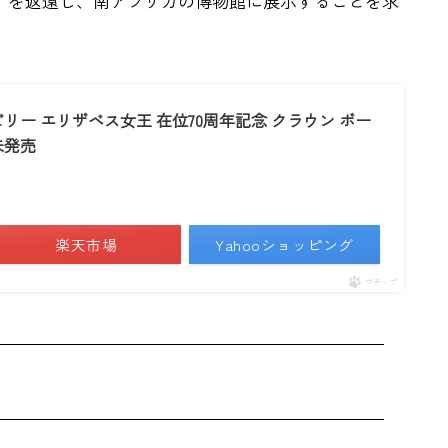
」を返還し、南アフリカの博物館に展示することを求
リー エリザベス女王 在位70周年記念 クラウン ボー
未発売
楽天市場
Yahooショッピング
ポチップ