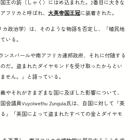
国王の笏（しゃく）にはめ込まれた。2番目に大きな
・アフリカと呼ばれ、
大英帝国王冠
に装着された。
教授（アフリカ政治学）は、そのような物語を否定し、「植民地
している。
は、トランスバールや南アフリカ連邦政府、それに付随する
ものだ。盗まれたダイヤモンドを受け取ったからとい
りません。」と語っている。
主義やそれがさまざまな国に及ぼした影響について、
Vuyolwethu Zungula氏は、自国に対して「英
する」「英国によって盗まれたすべての金とダイヤモ