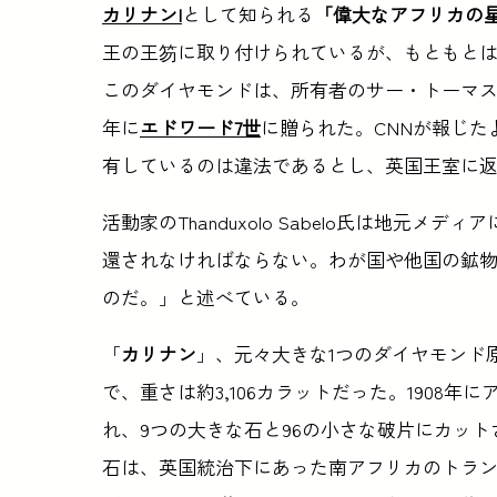
カリナンI
として知られる
「偉大なアフリカの星 (The 
王の王笏に取り付けられているが、もともとは
このダイヤモンドは、所有者のサー・トーマス・
年に
エドワード7世
に贈られた。CNNが報じ
有しているのは違法であるとし、英国王室に
活動家のThanduxolo Sabelo氏は地
還されなければならない。わが国や他国の鉱
のだ。」と述べている。
「
カリナン
」、元々大きな1つのダイヤモンド
で、重さは約3,106カラットだった。1908年
れ、9つの大きな石と96の小さな破片にカッ
石は、英国統治下にあった南アフリカのトラン