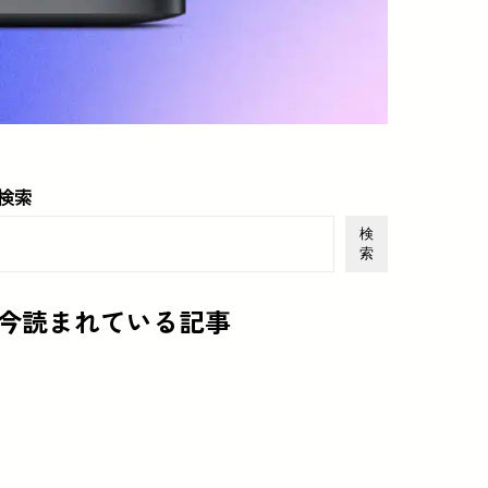
検索
検
索
今読まれている記事