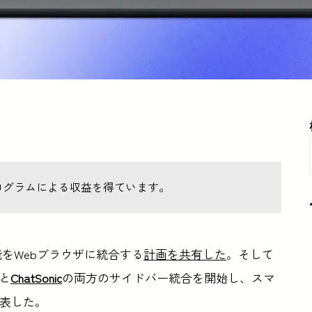
ログラムによる収益を得ています。
I機能をWebブラウザに統合する
計画を共有した
。そして
と
ChatSonic
の両方のサイドバー統合を開始し、スマ
発表した。