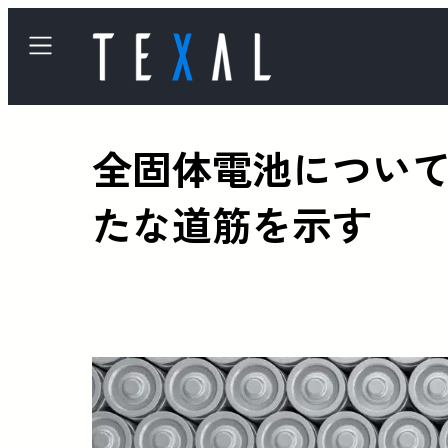
全固体電池につい
たな道筋を示す