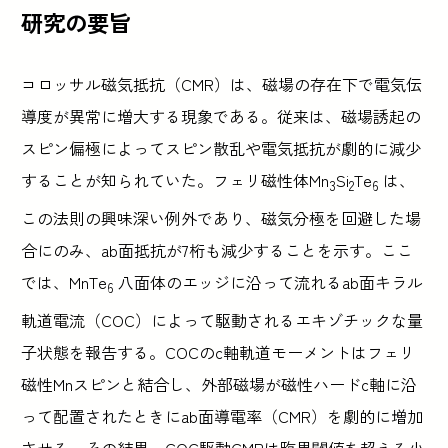
研究の要旨
コロッサル磁気抵抗（CMR）は、磁場の存在下で電気伝
導度が異常に増大する現象である。従来は、磁場誘起の
スピン偏極によってスピン散乱や電気抵抗が劇的に減少
することが知られていた。フェリ磁性体Mn
Si
Te
は、
3
2
6
この法則の興味深い例外であり、磁気分極を回避した場
合にのみ、ab面抵抗が7桁も減少することを示す。ここ
では、MnTe
八面体のエッジに沿って流れるab面キラル
6
軌道電流（COC）によって駆動されるエキゾチックな量
子状態を報告する。COCのc軸軌道モーメントはフェリ
磁性Mnスピンと結合し、外部磁場が磁性ハードc軸に沿
って配置されたときにab面導電率（CMR）を劇的に増加