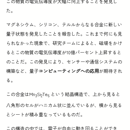
この物質の電気伝導度が大幅に向上することを発見し
た。
マグネシウム、シリコン、テルルからなる合金に新しい
量子状態を発見したことを報告した。これまで何にも見
られなかった現象で、研究チームによると、磁場をかけ
るとこの物質の電気伝導度が10億パーセント上昇すると
のことだ。この発見により、センサーや通信システムの
構築など、量子
コンピューティングへの応用
が期待され
る。
この合金はMn
Si
Te
という結晶構造で、上から見ると
3
2
6
八角形のセルがハニカム状に並んでいるが、横から見る
とシートが積み重なっているものだ。
この構造の中では、電子が自由に動き回ることができ