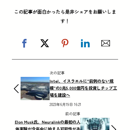
この記事が面白かったら是非シェアをお願いしま
す！
次の記事
Intel、イスラエルに“前例のない規
模”の3兆5,000億円を投資しチップ工
場を建設へ
2023年6月19日 16:21
前の記事
Elon Musk氏、Neuralinkの最初の人
体実験が今年中に始まる可能性があ