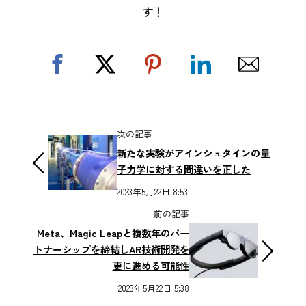
す！
次の記事
新たな実験がアインシュタインの量
子力学に対する間違いを正した
2023年5月22日 8:53
前の記事
Meta、Magic Leapと複数年のパー
トナーシップを締結しAR技術開発を
更に進める可能性
2023年5月22日 5:38