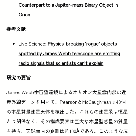
Counterpart to a Jupiter-mass Binary Object in
Orion
参考文献
Live Science:
Physics-breaking ‘rogue’ objects
spotted by James Webb telescope are emitting
radio signals that scientists can’t explain
研究の要旨
James Webb宇宙望遠鏡によるオリオン大星雲内部の近
赤外線データを用いて、PearsonとMcCaughreanは40個
の木星質量連星天体を検出した。これらの連星系は恒星
とは関係なく、その構成要素は巨大な木星型惑星の質量
を持ち、天球面内の距離は約100Åである。このような広