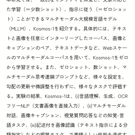
た学習（＝少数ショット）、指示に従う（＝ゼロショッ
ト）ことができるマルチモーダル大規模言語モデル
（MLLM）、Kosmos-1を紹介する。具体的には、テキス
トと画像を任意にインターリーブしたコーパス、画像と
キャプションのペア、テキストデータなど、Webスケー
ルのマルチモーダルコーパスを用いて、Kosmos-1をゼロ
から学習させる。また、ゼロショット、数ショット、マ
ルチモーダル思考連鎖プロンプトなど、様々な設定を、
勾配の更新や微調整を行わずに、様々なタスクで評価す
る。実験の結果、Kosmos-1は、(i)言語理解、生成、OCR
フリーNLP（文書画像を直接入力）、(ii)マルチモーダル
対話、画像キャプション、視覚質問応答などの知覚-言
語タスク、(iii)記述付き画像認識（テキスト指示による分
類指定）などの視覚タスク、で素晴らしい性能を達成す