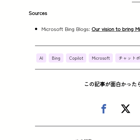
Sources
Microsoft Bing Blogs:
Our vision to bring 
AI
Bing
Copilot
Microsoft
チャット
この記事が面白かった