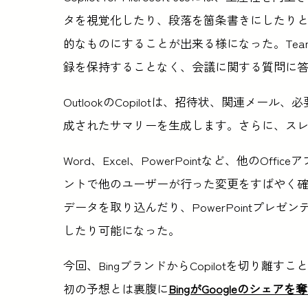
タを視覚化したり、段落を箇条書きにしたり
的なものにすることが出来る様になった。Team
録を保持することなく、会議に関する質問に
OutlookのCopilotは、招待状、関連メ
成されたサマリーを生成します。さらに、ス
Word、Excel、PowerPointなど、他のOf
ントで他のユーザーが行った変更をすばやく確認
データを取り込んだり、PowerPointプレ
したり可能になった。
今回、BingブランドからCopilotを切り離すこ
初の予想とは裏腹に
BingがGoogleのシ