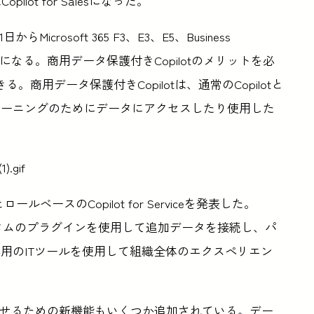
tはCopilot for Salesになった。
Microsoft 365 F3、E3、E5、Business
できるようになる。商用データ保護付きCopilotのメリットを必
商用データ保護付きCopilotは、通常のCopilotと
AIトレーニングのためにデータにアクセスしたり使用した
とロールベースのCopilot for Serviceを発表した。
たはカスタムのプラグインを使用して追加データを接続し、パ
用のITツールを使用して組織全体のエクスペリエン
、生産性を向上させるための新機能もいくつか追加されている。デー