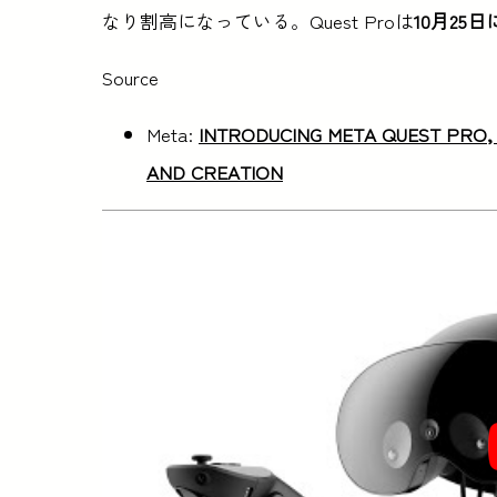
なり割高になっている。Quest Proは
10月25
Source
Meta:
INTRODUCING META QUEST PRO,
AND CREATION