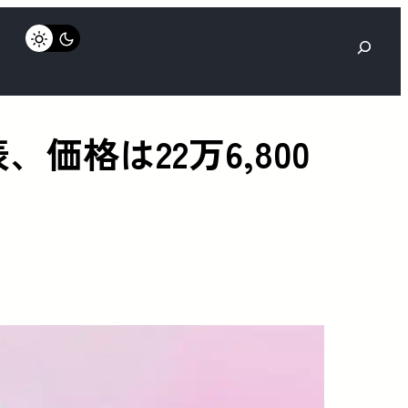
検
索
価格は22万6,800