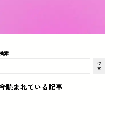
検索
検
索
今読まれている記事