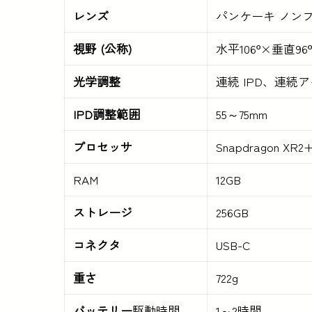
レンズ
パンケーキ ノン
視野 (公称)
水平106º×垂直96º
光学調整
連続 IPD、連続
IPD調整範囲
55～75mm
プロセッサ
Snapdragon XR2
RAM
12GB
ストレージ
256GB
コネクタ
USB-C
重さ
722g
バッテリー
駆動時間
1～2時間