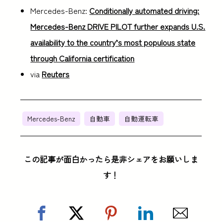
Mercedes-Benz:
Conditionally automated driving:
Mercedes-Benz DRIVE PILOT further expands U.S.
availability to the country’s most populous state
through California certification
via
Reuters
Mercedes-Benz
自動車
自動運転車
この記事が面白かったら是非シェアをお願いしま
す！