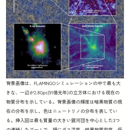
背景画像は、FLAMINGOシミュレーションの中で最も大
きな、一辺が2.8Gpc(91億光年)の立方体における現在の
物質分布を示している。背景画像の輝度は暗黒物質の現
在の分布を示し，色はニュートリノの分布を表してい
る。挿入図は最も質量の大きい銀河団を中心とした3つ
の連続したズームで，順にガス温度，暗黒物質密度，仮