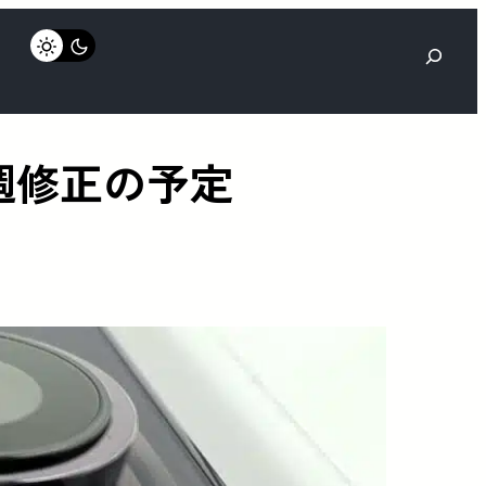
検
索
は来週修正の予定