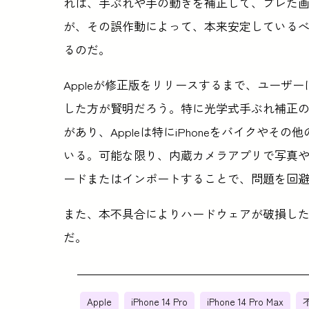
れば、手ぶれや手の動きを補正して、ブレた
が、その誤作動によって、本来安定している
るのだ。
Appleが修正版をリリースするまで、ユーザ
した方が賢明だろう。特に光学式手ぶれ補正
があり、Appleは特にiPhoneをバイクや
いる。可能な限り、内蔵カメラアプリで写真
ードまたはインポートすることで、問題を回
また、本不具合によりハードウェアが破損し
だ。
Apple
iPhone 14 Pro
iPhone 14 Pro Max