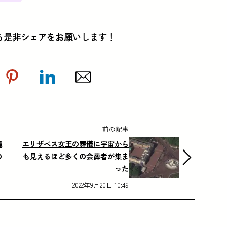
ら是非シェアをお願いします！
前の記事
鏡
エリザベス女王の葬儀に宇宙から
の
も見えるほど多くの会葬者が集ま
った
2022年9月20日 10:49