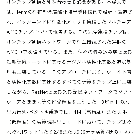
オンチップ通信と組み合わせる必要がある。本論文で
は、14nmの相補型金属酸化膜半導体技術で設計・製造さ
れ、バックエンドに相変化メモリを集積したマルチコア
AIMCチップについて報告する。この完全集積チップは、
オンチップ通信ネットワークで相互接続された64個の
AIMCコアを備えている。また、個々の畳み込み層と長期
短期記憶ユニットに関わるデジタル活性化関数と追加処
理も実装している。このアプローチにより、ウェイト層
と活性化関数に関連するすべての計算をチップ上に実装
しながら、ResNetと長期短期記憶ネットワークでソフト
ウェアとほぼ同等の推論精度を実証した。8ビットの入
出力行列-ベクトル乗算では、4相（高精度）または1相
（低精度）の演算読み出しモードにおいて、チップはそ
れぞれ1ワット当たり2.48または9.76テラ演算/秒のエネル