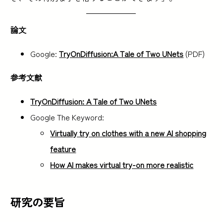
論文
Google:
TryOnDiffusion:A Tale of Two UNets
(PDF)
参考文献
TryOnDiffusion: A Tale of Two UNets
Google The Keyword:
Virtually try on clothes with a new AI shopping
feature
How AI makes virtual try-on more realistic
研究の要旨