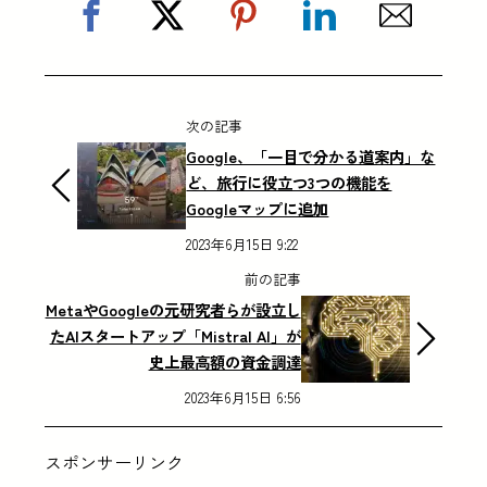
次の記事
Google、「一目で分かる道案内」な
ど、旅行に役立つ3つの機能を
Googleマップに追加
2023年6月15日 9:22
前の記事
MetaやGoogleの元研究者らが設立し
たAIスタートアップ「Mistral AI」が
史上最高額の資金調達
2023年6月15日 6:56
スポンサーリンク