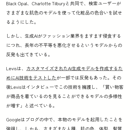
Black Opal、Charlotte Tilburyと共同で、検索ユーザーが
さまざまな肌色のモデルを使って化粧品の色合いを試せ
るようにした。
しかし、生成AIがファッション業界をますます侵食する
につれ、長年の不平等を悪化させるというモデルからの
反発も出てきている。
Levisは、
カスタマイズされたAI生成モデルを作成するた
めにAI技術をテストした
が一部では反発もあった。その
後Levisはインタビューでこの技術を擁護し、「買い物客
が商品を着ているのを見ることができるモデルの多様性
が増す」と述べている。
Googleはブログの中で、本物のモデルを起用したことを
強調し、しかも、さまざまな人種、肌の色、体型、髪質