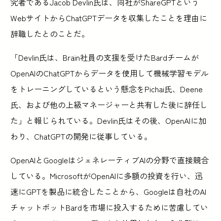
究者であるJacob Devlin氏は、同社がShareGPTという
WebサイトからChatGPTデータを収集したことを理由に
辞職したとのことだ。
「Devlin氏は、Brain社員の支援を受けたBardチームが
OpenAIのChatGPTからデータを使用して機械学習モデル
をトレーニングしているという懸念をPichai氏、Deene
氏、および他の上級マネージャーと共有した後に辞任し
た」と報じられている。Devlin氏はその後、OpenAIに加
わり、ChatGPTの開発に従事している。
OpenAIとGoogleはジェネレーティブAIの分野で直接競合
している。MicrosoftがOpenAIに多額の投資を行い、迅
速にGPTを製品に統合したことから、Googleは自社のAI
チャットボットBardを市場に投入するために苦慮してい