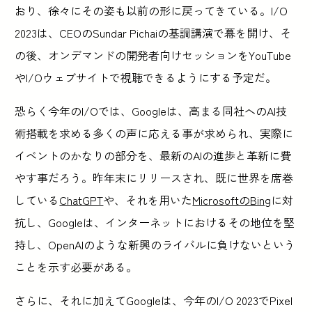
おり、徐々にその姿も以前の形に戻ってきている。I/O
2023は、CEOのSundar Pichaiの基調講演で幕を開け、そ
の後、オンデマンドの開発者向けセッションをYouTube
やI/Oウェブサイトで視聴できるようにする予定だ。
恐らく今年のI/Oでは、Googleは、高まる同社へのAI技
術搭載を求める多くの声に応える事が求められ、実際に
イベントのかなりの部分を、最新のAIの進歩と革新に費
やす事だろう。昨年末にリリースされ、既に世界を席巻
している
ChatGPT
や、それを用いた
MicrosoftのBing
に対
抗し、Googleは、インターネットにおけるその地位を堅
持し、OpenAIのような新興のライバルに負けないという
ことを示す必要がある。
さらに、それに加えてGoogleは、今年のI/O 2023でPixel