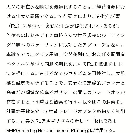
人間の潜在的な嗜好を最適化することは、経路推薦にお
ける壮大な課題である。先行研究により、逆強化学習
（IRL）に基づく一般的な手法が提供されつつあるが、
何億もの状態やデモの軌跡を持つ世界規模のルーティン
グ問題へのスケーリングに成功したアプローチはない。
本論文では、グラフ圧縮、空間並列化、および支配固有
ベクトルに基づく問題初期化を用いてIRLを拡張する手
法を提供する。古典的なアルゴリズムを再検討し、大規
模な設定で研究することで、安価な決定論的プランナと
高価だが頑健な確率的ポリシーの間にはトレードオフが
存在するという重要な観察を行う。我々はこの洞察を、
計画地平線を介して性能トレードオフをきめ細かく制御
する、古典的IRLアルゴリズムの新しい一般化である
RHIP(Receding Horizon Inverse Planning)に活用する。