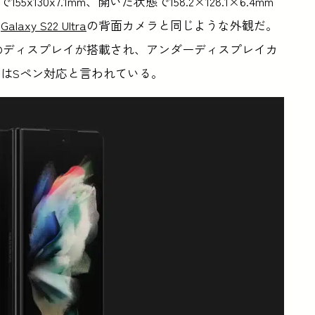
5x130x7.1mm、開いた状態で158.2×128.1×6.4mm
、
Galaxy S22 Ultra
の背面カメラと同じような外観だ。
LEDディスプレイが搭載され、アンダーディスプレイカ
はSペン対応と言われている。