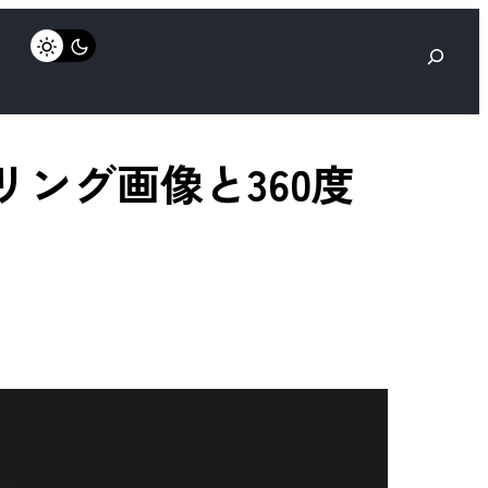
検
索
ダリング画像と360度