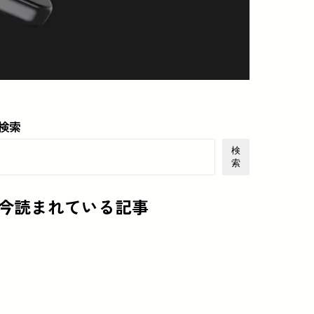
検索
検
索
今読まれている記事