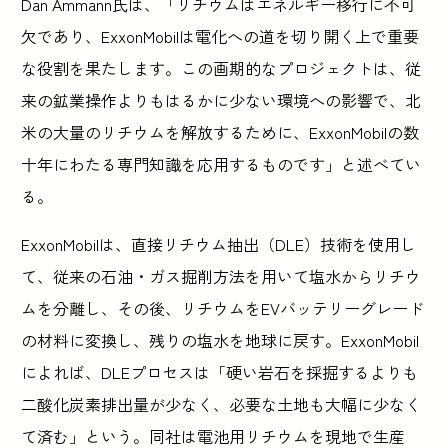
Dan Ammann氏は、「リチウムはエネルギー移行に不可
欠であり、ExxonMobilは電化への道を切り開く上で重要
な役割を果たします。この画期的なプロジェクトは、従
来の鉱業操作よりもはるかに少ない環境への影響で、北
米の大量のリチウムを解放するために、ExxonMobilの数
十年にわたる専門知識を応用するものです」と述べてい
る。
ExxonMobilは、直接リチウム抽出（DLE）技術を使用し
て、従来の石油・ガス掘削方法を用いて塩水からリチウ
ムを分離し、その後、リチウムをEVバッテリーグレード
の材料に変換し、残りの塩水を地球に戻す。ExxonMobil
によれば、DLEプロセスは「硬い岩石を採掘するよりも
二酸化炭素排出量が少なく、必要な土地も大幅に少なく
て済む」という。同社は電池用リチウムを現地で生産