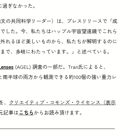
に過ぎなかった。
k教授（論文の共同科学リーダー）は、プレスリリースで「成
んでした。今、私たちはハッブル宇宙望遠鏡でこれら
が外れるほど美しいものから、私たちが解明するのに
像まで、多岐にわたっています。」と述べている。
Lenses
(AGEL) 調査の一部だ。Tran氏によると、
と南半球の両方から観測できる約100個の強い重力レ
。
を、
クリエイティブ・コモンズ・ライセンス（表示
元記事は
こちら
からお読み頂けます。