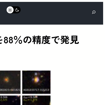
検
索
88％の精度で発見