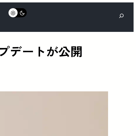
検
索
アップデートが公開