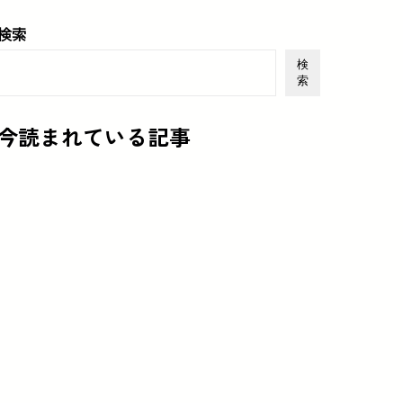
検索
検
索
今読まれている記事