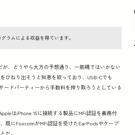
ログラムによる収益を得ています。
Appleだが、どうやら大方の予想通り、一筋縄ではいかない
をひねり出そうと知恵を絞っており、USB-Cでも
を取り入れ、サードパーティーから手数料を搾り取ろうとしている
、AppleはiPhone 15に接続する製品にMFi認証を義務付
FoxconnがMFi認証を受けたEarPodsやケーブ
ことだ。