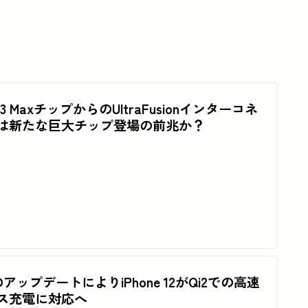
M3 MaxチップからのUltraFusionインターコネ
は新たな巨大チップ登場の前兆か？
.4のアップデートによりiPhone 12がQi2での高速
ス充電に対応へ