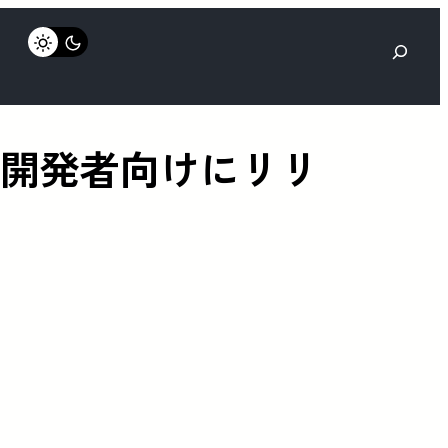
検
索
ータ版が開発者向けにリリ