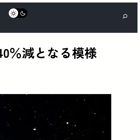
検
索
報酬は40％減となる模様