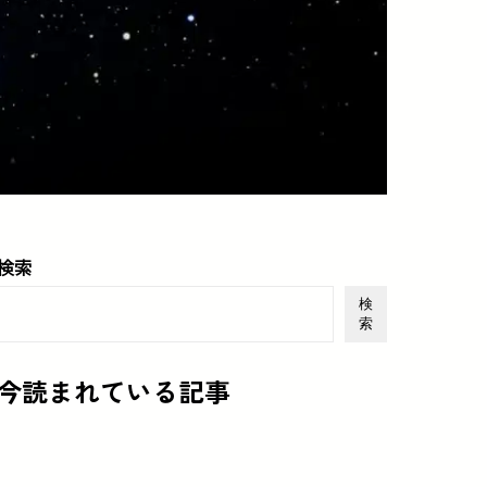
検索
検
索
今読まれている記事