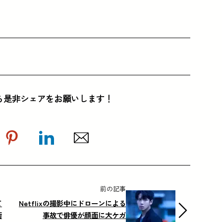
ら是非シェアをお願いします！
前の記事
て
Netflixの撮影中にドローンによる
術
事故で俳優が顔面に大ケガ