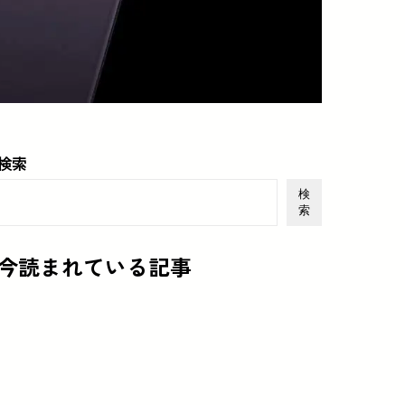
検索
検
索
今読まれている記事