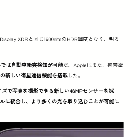
Display XDRと同じ1600nitsのHDR輝度となり、明る
4 Proでは自動車衝突検知が可能
だ。Appleはまた、携帯電
めの新しい衛星通信機能を搭載
した。
イズで写真を撮影できる新しい48MPセンサーを採
セルに統合し、より多くの光を取り込むことが可能
に