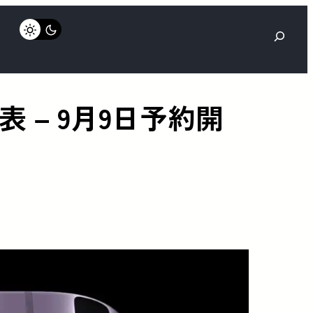
検
索
axを発表 – 9月9日予約開