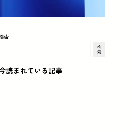
検索
検
索
今読まれている記事