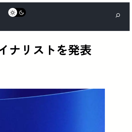
検
索
のファイナリストを発表