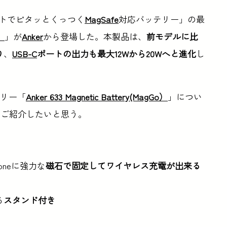
トでピタッとくっつく
MagSafe
対応バッテリー」の最
o）
」が
Anker
から登場した。本製品は、
前モデルに比
り
、
USB-C
ポートの出力も最大12Wから20Wへと進化
し
テリー「
Anker 633 Magnetic Battery(MagGo）
」につい
、ご紹介したいと思う。
oneに強力な
磁石で固定してワイヤレス充電が出来る
る
スタンド付き