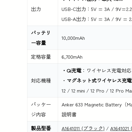
出力
USB-C出力：5V = 3A / 9V=2.
USB-A出力：5V = 3A / 9V =
バッテリ
10,000mAh
ー容量
定格容量
6,700mAh
・Qi充電
：ワイヤレス充電対応
対応機種
・
マグネット式ワイヤレス充電
12 / 12 mini / 12 Pro / 12 Pro M
パッケー
Anker 633 Magnetic Bat
ジ内容
説明書
製品型番
A1641011 (ブラック)
/
A164102