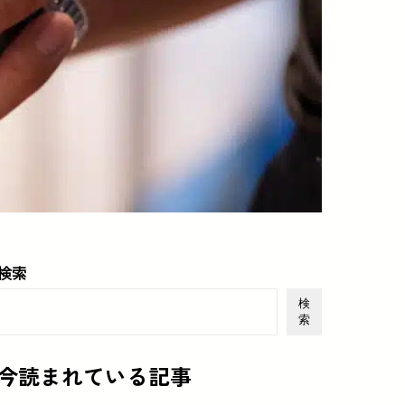
検索
検
索
今読まれている記事