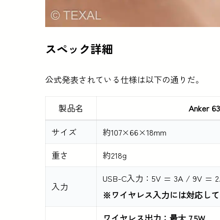
スペック詳細
公式発表されている仕様は以下の通りだ。
製品名
Anker 6
サイズ
約107×66×18mm
重さ
約218g
USB-C入力：5V = 3A / 9V = 2
入力
※ワイヤレス入力には対応して
ワイヤレス出力：最大 7.5W