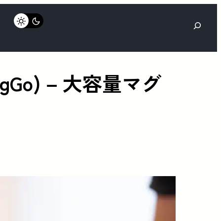
検
索
MagGo) – 大容量マグ