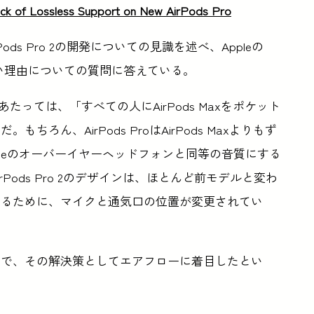
ck of Lossless Support on New AirPods Pro
rPods Pro 2の開発についての見識を述べ、Appleの
ていない理由についての質問に答えている。
開発にあたっては、「すべての人にAirPods Maxをポケット
ん、AirPods ProはAirPods Maxよりもず
leのオーバーイヤーヘッドフォンと同等の音質にする
ods Pro 2のデザインは、ほとんど前モデルと変わ
するために、マイクと通気口の位置が変更されてい
スで、その解決策としてエアフローに着目したとい