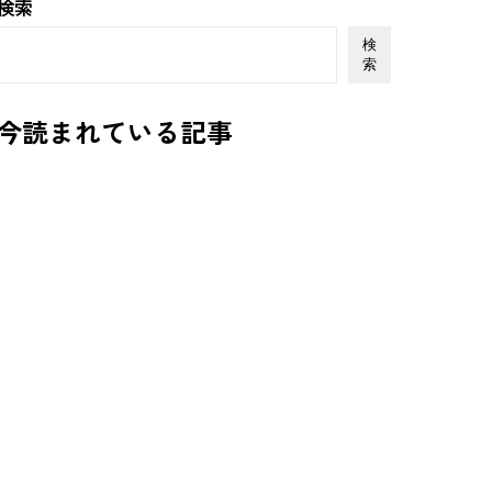
検索
検
索
今読まれている記事