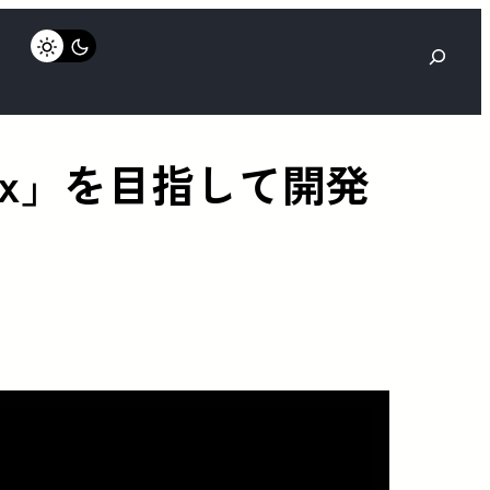
検
索
s Max」を目指して開発