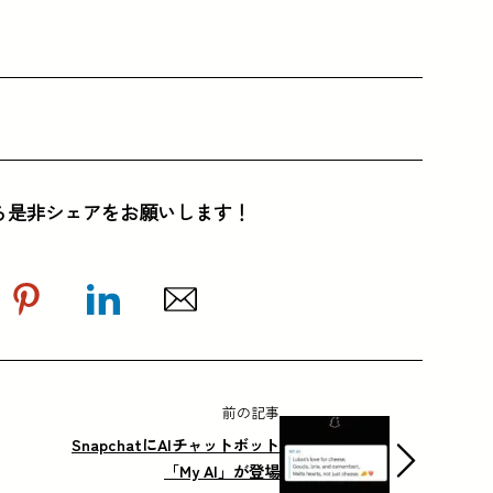
ら是非シェアをお願いします！
前の記事
SnapchatにAIチャットボット
「My AI」が登場