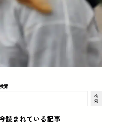
検索
検
索
今読まれている記事