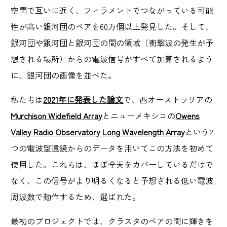
空間で互いに近く、フィラメントでつながっている可能
性が高い銀河団のペアを60万個以上発見した。そして、
銀河団や銀河団と銀河団の間の領域（衝撃波の発生が予
想される場所）からの電波信号がすべて加算されるよう
に、銀河団の画像を並べた。
私たちは
2021年に発表した論文
で、西オーストラリアの
Murchison Widefield Array
とニューメキシコの
Owens
Valley Radio Observatory Long Wavelength Array
という2
つの電波望遠鏡からのデータを用いてこの方法を初めて
使用した。これらは、ほぼ全天をカバーしているだけで
なく、この信号がより明るくなると予想される低い電波
周波数で動作するため、選ばれた。
最初のプロジェクトでは、クラスタのペアの間に輝きを