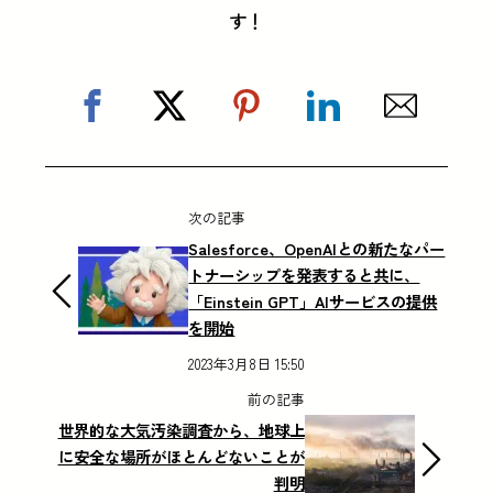
す！
次の記事
Salesforce、OpenAIとの新たなパー
トナーシップを発表すると共に、
「Einstein GPT」AIサービスの提供
を開始
2023年3月8日 15:50
前の記事
世界的な大気汚染調査から、地球上
に安全な場所がほとんどないことが
判明