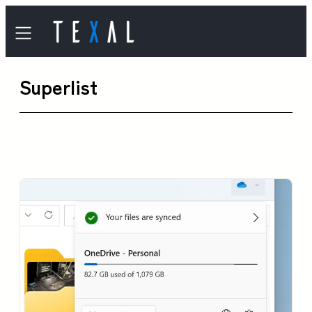
内
容
を
Superlist
ス
キ
ッ
プ