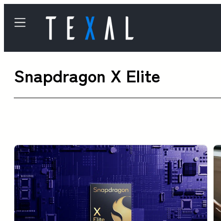
内
容
を
ス
Snapdragon X Elite
キ
ッ
プ