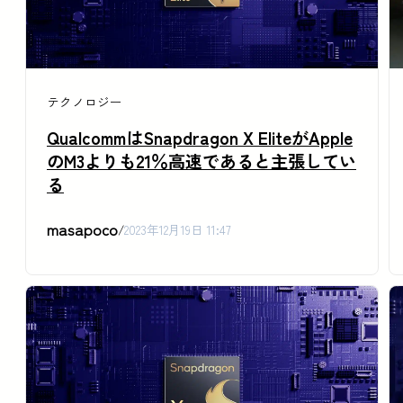
テクノロジー
QualcommはSnapdragon X EliteがApple
のM3よりも21％高速であると主張してい
る
masapoco
/
2023年12月19日 11:47