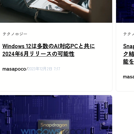
テクノロジー
テク
Windows 12は多数のAI対応PCと共に
Sn
2024年6月リリースの可能性
ク結
能
masapoco
/
2023年12月2日 7:17
mas