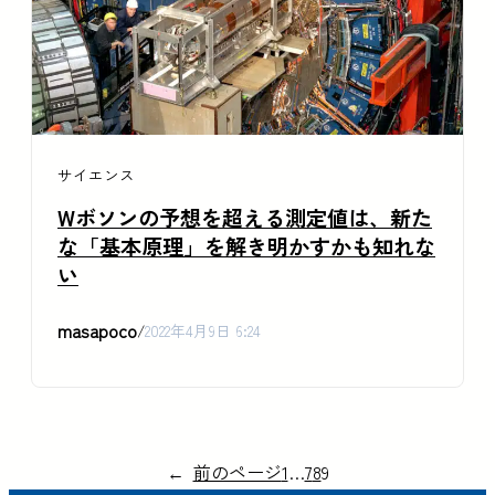
サイエンス
Wボソンの予想を超える測定値は、新た
な「基本原理」を解き明かすかも知れな
い
masapoco
/
2022年4月9日 6:24
←
前のページ
1
…
7
8
9