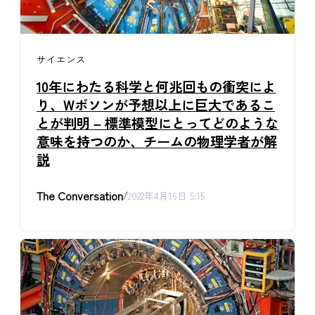
サイエンス
10年にわたる科学と何兆回もの衝突によ
り、Wボソンが予想以上に巨大であるこ
とが判明 – 標準模型にとってどのような
意味を持つのか、チームの物理学者が解
説
The Conversation
/
2022年4月16日 5:15