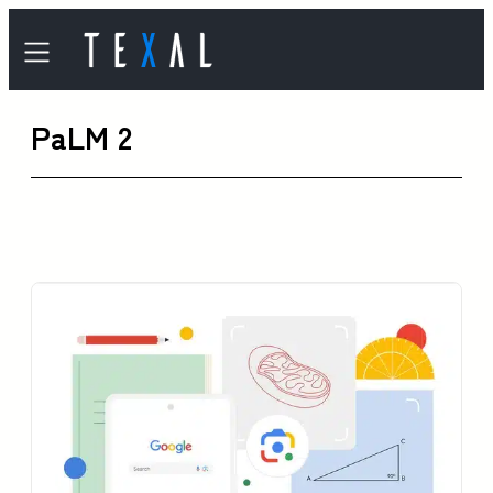
内
容
を
PaLM 2
ス
キ
ッ
プ