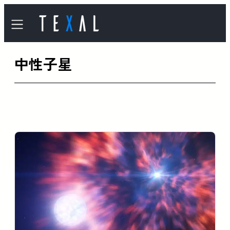
内
容
を
中性子星
ス
キ
ッ
プ