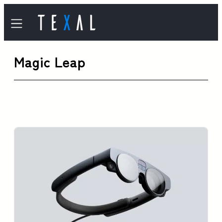
内
容
を
Magic Leap
ス
キ
ッ
プ