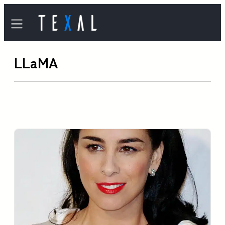
内
容
を
LLaMA
ス
キ
ッ
プ