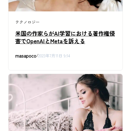
テクノロジー
米国の作家らがAI学習における著作権侵
害でOpenAIとMetaを訴える
masapoco
/
2023年7月11日 9:14