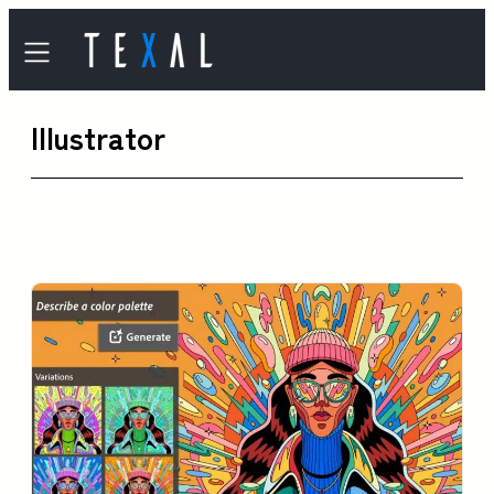
内
容
を
Illustrator
ス
キ
ッ
プ