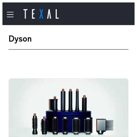
内
容
を
Dyson
ス
キ
ッ
プ