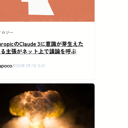
ノロジー
thropicのClaude 3に意識が芽生えた
する主張がネット上で議論を呼ぶ
apoco
/
2024年3月7日 8:56