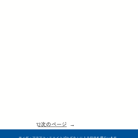
1
2
次のページ
→
当メディアはアフィリエイトプログラムによる収益を得ています