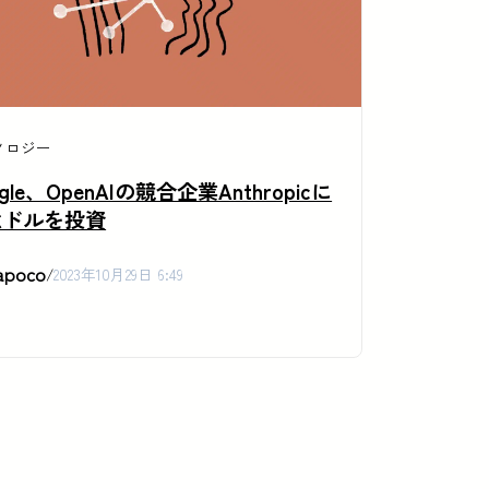
ノロジー
gle、OpenAIの競合企業Anthropicに
億ドルを投資
apoco
/
2023年10月29日 6:49