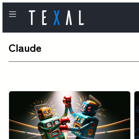
内
容
を
ス
Claude
キ
ッ
プ