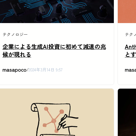
テクノロジー
テク
企業による生成AI投資に初めて減速の兆
An
候が現れる
と
masapoco
mas
/
2024年3月14日 9:57