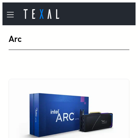
内
容
を
Arc
ス
キ
ッ
プ